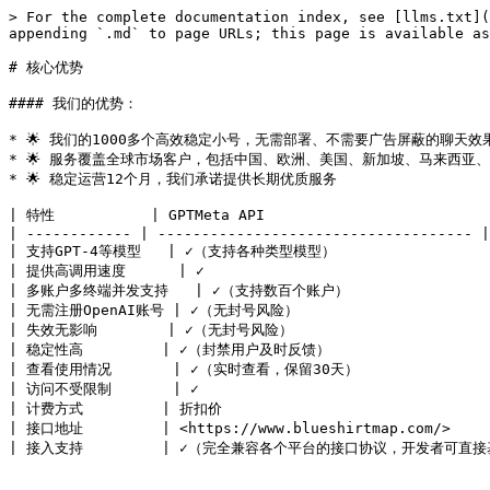
> For the complete documentation index, see [llms.txt](
appending `.md` to page URLs; this page is available as
# 核心优势

#### 我们的优势：

* 🌟 我们的1000多个高效稳定小号，无需部署、不需要广告屏蔽的聊天效
* 🌟 服务覆盖全球市场客户，包括中国、欧洲、美国、新加坡、马来西亚、非
* 🌟 稳定运营12个月，我们承诺提供长期优质服务

| 特性           | GPTMeta API                          
| ------------ | ------------------------------------ |
| 支持GPT-4等模型   | ✓（支持各种类型模型）                  
| 提供高调用速度      | ✓                              
| 多账户多终端并发支持   | ✓（支持数百个账户）                  
| 无需注册OpenAI账号 | ✓（无封号风险）                    
| 失效无影响        | ✓（无封号风险）                       
| 稳定性高         | ✓（封禁用户及时反馈）                   
| 查看使用情况       | ✓（实时查看，保留30天）               
| 访问不受限制       | ✓                              
| 计费方式         | 折扣价                                
| 接口地址         | <https://www.blueshirtmap.com/>      