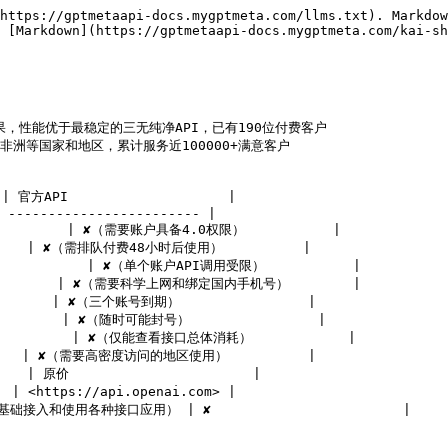
https://gptmetaapi-docs.mygptmeta.com/llms.txt). Markdow
 [Markdown](https://gptmetaapi-docs.mygptmeta.com/kai-sh
果，性能优于最稳定的三无纯净API，已有190位付费客户

洲等国家和地区，累计服务近100000+满意客户

| 官方API                    |

 ------------------------ |

        | ✘（需要账户具备4.0权限）           |

      | ✘（需排队付费48小时后使用）          |

         | ✘（单个账户API调用受限）           |

         | ✘（需要科学上网和绑定国内手机号）        |

      | ✘（三个账号到期）                |

       | ✘（随时可能封号）                |

         | ✘（仅能查看接口总体消耗）            |

      | ✘（需要高密度访问的地区使用）          |

  | 原价                       |

| <https://api.openai.com> |
