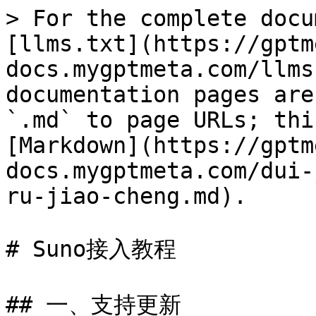
> For the complete docu
[llms.txt](https://gptm
docs.mygptmeta.com/llms
documentation pages are
`.md` to page URLs; thi
[Markdown](https://gptm
docs.mygptmeta.com/dui-
ru-jiao-cheng.md).

# Suno接入教程

## 一、支持更新
